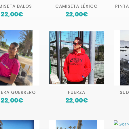
MISETA BALOS
CAMISETA LÉXICO
PINT
22,00
€
22,00
€
ERA GUERRERO
FUERZA
SUD
22,00
€
22,00
€