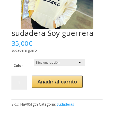
sudadera Soy guerrera
35,00
€
sudadera gorro
Color
sudadera
Añadir al carrito
Soy
guerrera
cantidad
SKU:
NaV05ligth
Categoría:
Sudaderas