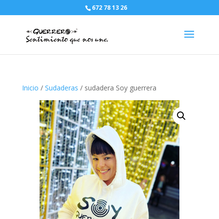
672 78 13 26
Inicio
/
Sudaderas
/ sudadera Soy guerrera