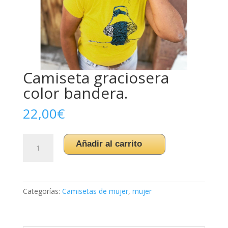
Camiseta graciosera
color bandera.
22,00
€
Camiseta
Añadir al carrito
graciosera
color
bandera.
cantidad
Categorías:
Camisetas de mujer
,
mujer