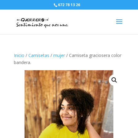
672 78 13 26
Inicio
/
Camisetas
/
mujer
/ Camiseta graciosera color
bandera.