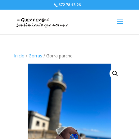
672 78 13 26
Inicio
/
Gorras
/ Gorra parche