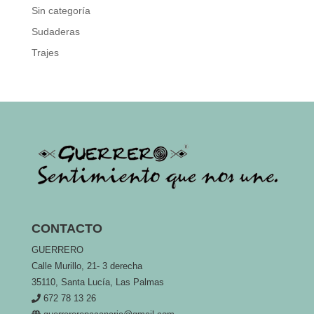
Sin categoría
Sudaderas
Trajes
CONTACTO
GUERRERO
Calle Murillo, 21- 3 derecha
35110, Santa Lucía, Las Palmas
672 78 13 26