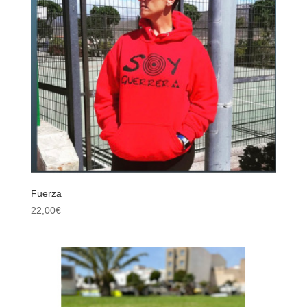
Fuerza
22,00
€