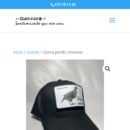
672 78 13 26
Inicio
/
Gorras
/ Gorra perdiz moruna.