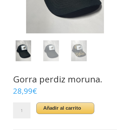
Gorra perdiz moruna.
28,99
€
Gorra
Añadir al carrito
perdiz
moruna.
cantidad