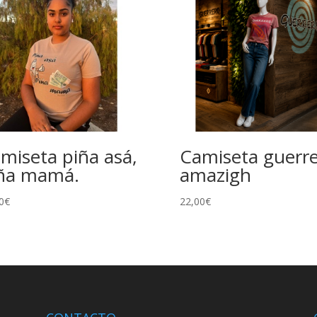
miseta piña asá,
Camiseta guerr
ña mamá.
amazigh
0
€
22,00
€