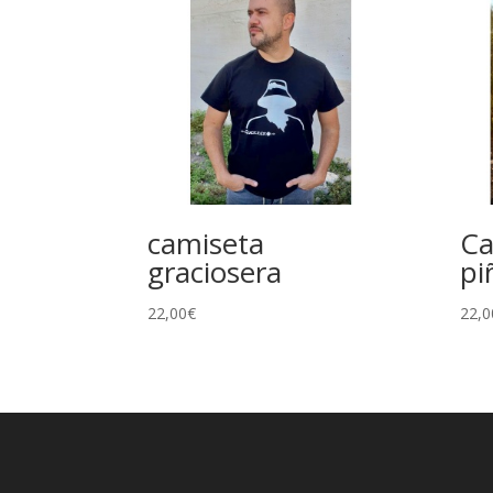
camiseta
Ca
graciosera
pi
22,00
€
22,0