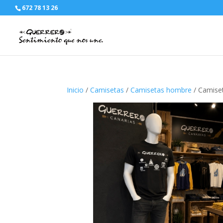
672 78 13 26
Inicio
/
Camisetas
/
Camisetas hombre
/ Camiset