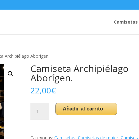
Camisetas
a Archipiélago Aborígen.
Camiseta Archipiélago
Aborígen.
22,00
€
Camiseta
Añadir al carrito
Archipiélago
Aborígen.
cantidad
Categorías:
Camisetas
,
Camisetas de mujer
,
Camiset