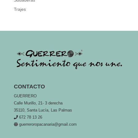
Trajes
CONTACTO
GUERRERO
Calle Murillo, 21- 3 derecha
35110, Santa Lucía, Las Palmas
672 78 13 26
guerreroropacanaria@gmail.com