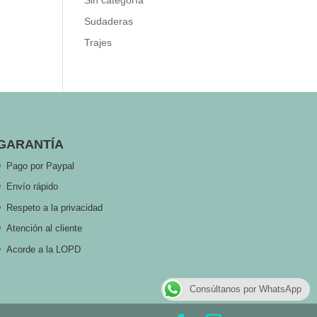
Sin categoría
Sudaderas
Trajes
GARANTÍA
Pago por Paypal
Envío rápido
Respeto a la privacidad
Atención al cliente
Acorde a la LOPD
Consúltanos por WhatsApp