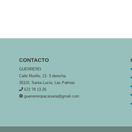
CONTACTO
GUERRERO
Calle Murillo, 21- 3 derecha
35110, Santa Lucía, Las Palmas
672 78 13 26
guerreroropacanaria@gmail.com